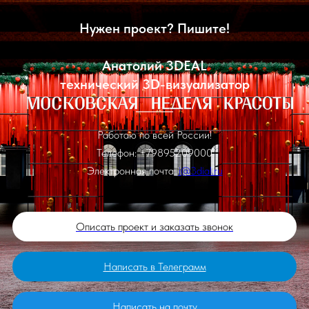
Нужен проект? Пишите!
Анатолий 3DEAL
технический 3D-визуализатор
Работаю по всей России!
Телефон: +79895209000
Электронная почта:
i@3dial.ru
Описать проект и заказать звонок
Написать в Телеграмм
Написать на почту