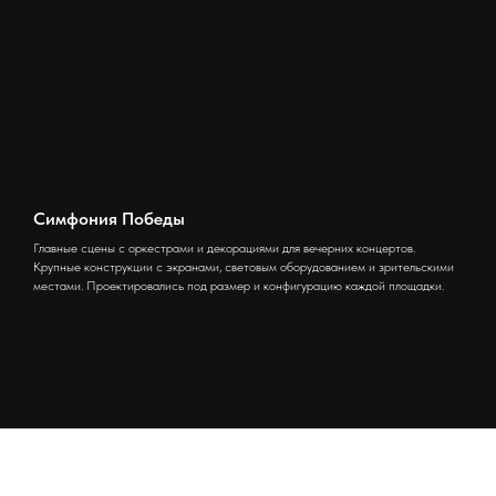
Симфония Победы
Главные сцены с оркестрами и декорациями для вечерних концертов.
Крупные конструкции с экранами, световым оборудованием и зрительскими
местами. Проектировались под размер и конфигурацию каждой площадки.