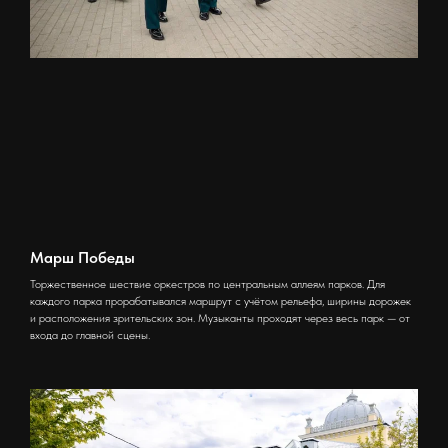
Марш Победы
Торжественное шествие оркестров по центральным аллеям парков. Для
каждого парка прорабатывался маршрут с учётом рельефа, ширины дорожек
и расположения зрительских зон. Музыканты проходят через весь парк — от
входа до главной сцены.