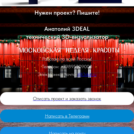
Нужен проект? Пишите!
Анатолий 3DEAL
технический 3D-визуализатор
Работаю по всей России!
Телефон: +79895209000
Электронная почта:
i@3dial.ru
Описать проект и заказать звонок
Написать в Телеграмм
Написать на почту