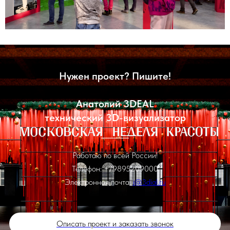
Нужен проект? Пишите!
Анатолий 3DEAL
технический 3D-визуализатор
Работаю по всей России!
Телефон: +79895209000
Электронная почта:
i@3dial.ru
Описать проект и заказать звонок