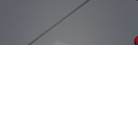
Центр занятости — место, куда 
пространство должно выглядеть сов
Визуализация интерьеров по г
отсебятины — только чёткое соот