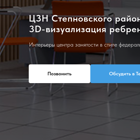
ЦЗН Степновского райо
3D-визуализация ребре
Интерьеры центра занятости в стиле федера
Позвонить
Обсудить в Т