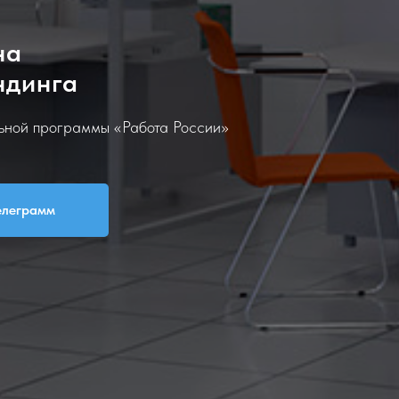
на
ндинга
льной программы «Работа России»
елеграмм