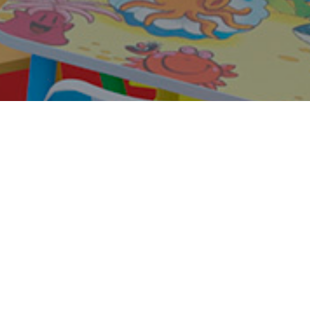
га по программе «Работа России»
зоны, понятная навигация, никакого
жидания, окна приёма. Никакой
дан за пять дней. Файлы переданы