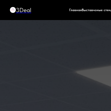
3Deal
Главная
Выставчоные сте