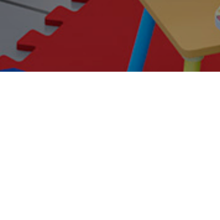
люди приходят за помощью. После ребрендин
ременно и дружелюбно: светлые клиентские 
казённого холода.
отовому техзаданию: входная группа, зона о
ветствие федеральному брендбуку. Проект с